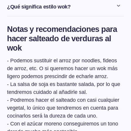
y láminas que sean de un tamaño muy parecido para
¿Qué significa estilo wok?
que así haya una uniformidad en el plato. En el wok, hay
El estilo wok significa saltear los alimentos en una
que ir salteando las verduras según su dureza, de las
sartén especial, alta y con poco fondo, a fuego muy vivo.
más duras a las más tiernas.
Notas y recomendaciones para
hacer salteado de verduras al
wok
- Podemos sustituir el arroz por noodles, fideos
de arroz, etc. O si queremos hacer un wok más
ligero podemos prescindir de echarle arroz.
- La salsa de soja es bastante salada, por lo que
tendremos cuidado al añadirle sal.
- Podremos hacer el salteado con casi cualquier
vegetal, lo único que tendremos en cuenta para
cocinarlos será la dureza de cada uno.
- Con el azúcar moreno conseguiremos un tono