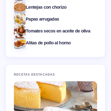
Lentejas con chorizo
Papas arrugadas
Tomates secos en aceite de oliva
Alitas de pollo al horno
RECETAS DESTACADAS
POSTRES
E