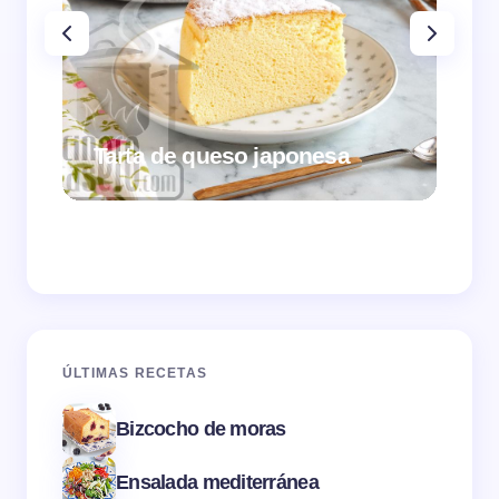
Tarta de queso japonesa
Cr
ÚLTIMAS RECETAS
Bizcocho de moras
Ensalada mediterránea