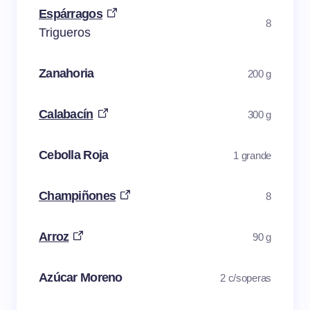
Espárragos
8
Trigueros
Zanahoria
200 g
Calabacín
300 g
Cebolla Roja
1 grande
Champiñones
8
Arroz
90 g
Azúcar Moreno
2 c/soperas