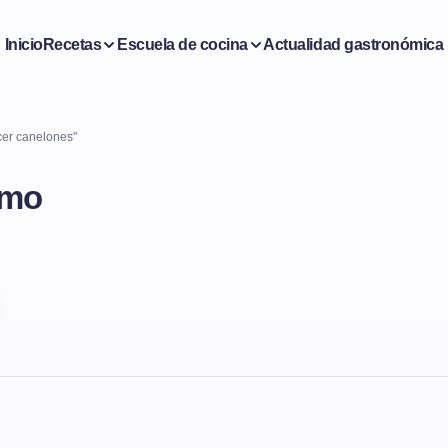
Inicio
Recetas
Escuela de cocina
Actualidad gastronómica
cer canelones"
omo