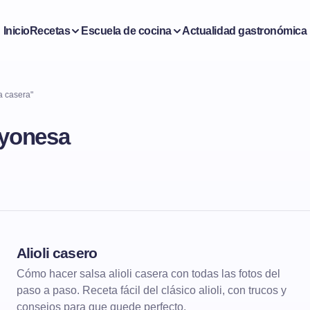
Inicio
Recetas
Escuela de cocina
Actualidad gastronómica
a casera"
ayonesa
Alioli casero
SALSAS Y VINAGRETAS
Cómo hacer salsa alioli casera con todas las fotos del
paso a paso. Receta fácil del clásico alioli, con trucos y
consejos para que quede perfecto.