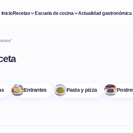
Inicio
Recetas
Escuela de cocina
Actualidad gastronómica
atalana"
ceta
as
Entrantes
Pasta y pizza
Postre