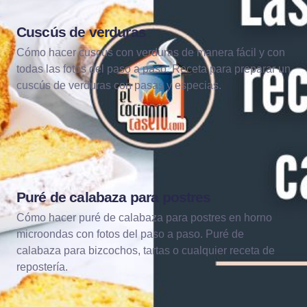
Cuscús de verduras
ARROCES
Cómo hacer cuscús con verduras de manera fácil y con
todas las fotos del paso a paso. Receta para preparar un
cuscús de verduras con pasas y especias.
Puré de calabaza para postres
BÁSICOS Y ALGO MÁS
Cómo hacer puré de calabaza para postres en horno
microondas con fotos del paso a paso. Puré de
calabaza para bizcochos, tartas o cualquier receta de
repostería.