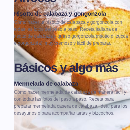
Risotto de calabaza y gongonzola
ARROCES
RISOTTOS
Cómo hacer un risotto de calabaza y gorgonzola con
todas las fotos del paso a paso. Receta italiana de
risotto de calabaza y queso gorgonzola (risotto di zucca
e gorgonzola), muy cremoso y fácil de preparar.
Básicos y algo más
Mermelada de calabaza
BÁSICOS Y ALGO MÁS
MERMELADAS
Cómo hacer mermelada de calabaza de manera fácil y
con todas las fotos del paso a paso. Receta para
preparar mermelada casera de calabaza, ideal para los
desayunos o para acompañar tartas y bizcochos.