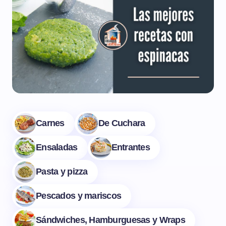
espinacas
Te proponemos algunas recetas que puedes
preparar con espinacas, tanto cocinadas como en
crudo, para que puedas disfrutar de esta verdura
tan saludable.
Carnes
De Cuchara
Ensaladas
Entrantes
Pasta y pizza
Pescados y mariscos
Sándwiches, Hamburguesas y Wraps