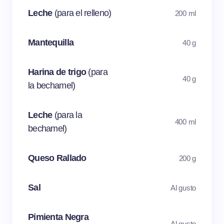
Leche
(para el relleno)
200 ml
Mantequilla
40 g
Harina de trigo
(para
40 g
la bechamel)
Leche
(para la
400 ml
bechamel)
Queso Rallado
200 g
Sal
Al gusto
Pimienta Negra
Al gusto