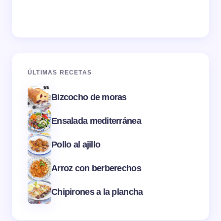
ÚLTIMAS RECETAS
Bizcocho de moras
Ensalada mediterránea
Pollo al ajillo
Arroz con berberechos
Chipirones a la plancha