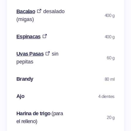
Bacalao
desalado
400 g
(migas)
Espinacas
400 g
Uvas Pasas
sin
60 g
pepitas
Brandy
80 ml
Ajo
4 dientes
Harina de trigo
(para
20 g
el relleno)