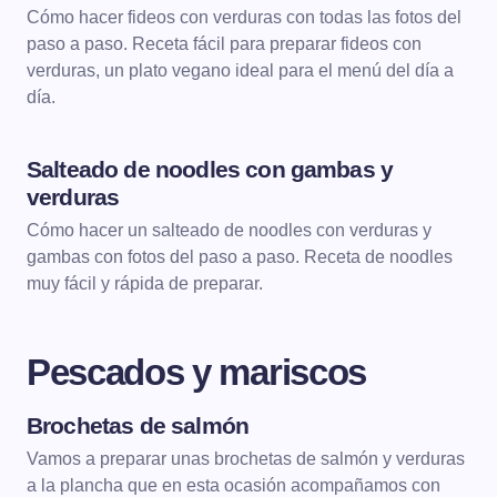
PASTA Y PIZZA
PASTA CON VERDURAS
Cómo hacer fideos con verduras con todas las fotos del
paso a paso. Receta fácil para preparar fideos con
verduras, un plato vegano ideal para el menú del día a
día.
Salteado de noodles con gambas y
PASTA Y PIZZA
PASTA ORIENTAL
verduras
Cómo hacer un salteado de noodles con verduras y
gambas con fotos del paso a paso. Receta de noodles
muy fácil y rápida de preparar.
Pescados y mariscos
Brochetas de salmón
PESCADOS Y MARISCOS
Vamos a preparar unas brochetas de salmón y verduras
a la plancha que en esta ocasión acompañamos con
PESCADOS A LA PLANCHA