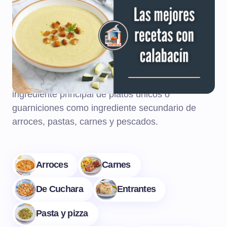
calabacín
El calabacín es una de las verduras más
versátiles que podemos utilizar en la cocina y
aquí encontrarás un montón de recetas que
puedes preparar utilizándolo, tanto como
ingrediente principal de platos únicos o
guarniciones como ingrediente secundario de
arroces, pastas, carnes y pescados.
Arroces
Carnes
De Cuchara
Entrantes
Pasta y pizza