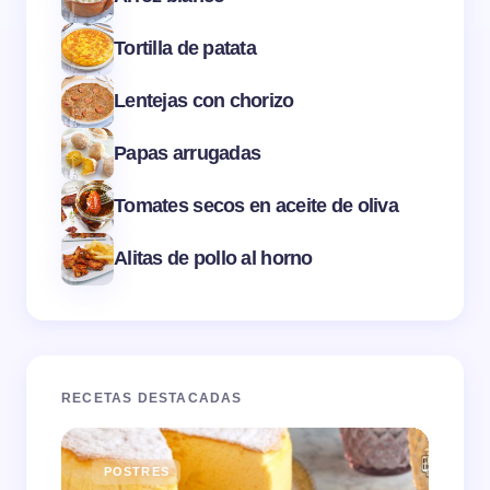
Tortilla de patata
Lentejas con chorizo
Papas arrugadas
Tomates secos en aceite de oliva
Alitas de pollo al horno
RECETAS DESTACADAS
POSTRES
E