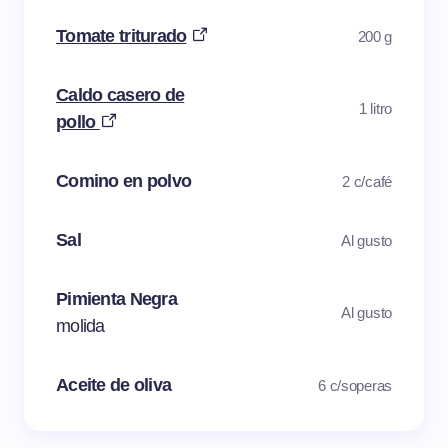
Tomate triturado
200 g
Caldo casero de
1 litro
pollo
Comino en polvo
2 c/café
Sal
Al gusto
Pimienta Negra
Al gusto
molida
Aceite de oliva
6 c/soperas