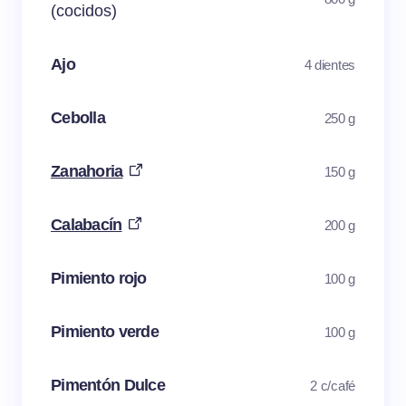
(cocidos)
Ajo
4 dientes
Cebolla
250 g
Zanahoria
150 g
Calabacín
200 g
Pimiento rojo
100 g
Pimiento verde
100 g
Pimentón Dulce
2 c/café