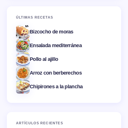
ÚLTIMAS RECETAS
Bizcocho de moras
Ensalada mediterránea
Pollo al ajillo
Arroz con berberechos
Chipirones a la plancha
ARTÍCULOS RECIENTES