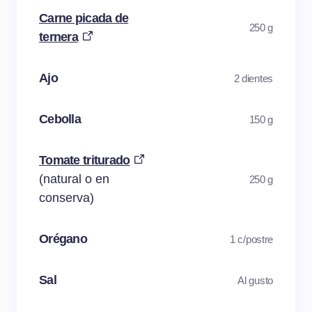
Carne picada de
250 g
ternera
Ajo
2 dientes
Cebolla
150 g
Tomate triturado
(natural o en
250 g
conserva)
Orégano
1 c/postre
Sal
Al gusto