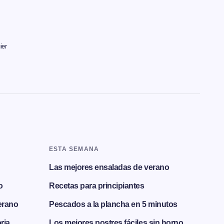
ier
ESTA SEMANA
Las mejores ensaladas de verano
o
Recetas para principiantes
erano
Pescados a la plancha en 5 minutos
ria
Los mejores postres fáciles sin horno