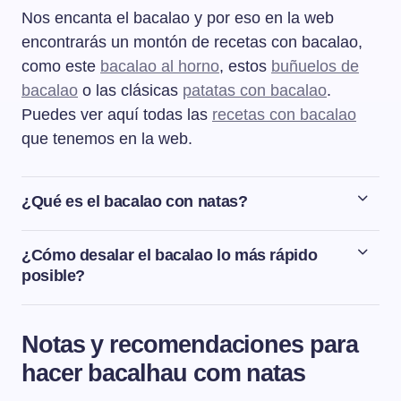
Nos encanta el bacalao y por eso en la web
encontrarás un montón de recetas con bacalao,
como este
bacalao al horno
, estos
buñuelos de
bacalao
o las clásicas
patatas con bacalao
.
Puedes ver aquí todas las
recetas con bacalao
que tenemos en la web.
¿Qué es el bacalao con natas?
El bacalao con natas es una receta tradicional de la
cocina portuguesa, donde el bacalao se cocina en leche
¿Cómo desalar el bacalao lo más rápido
para posteriormente mezclarlo con nata y patatas fritas.
posible?
Después se gratina con queso en el horno, de manera
El tiempo de desalado del bacalao irá en función del
que el bacalao queda muy cremoso y la superficie
tamaño y grosor del bacalao: Las migas de bacalao tan
crujiente gracias a la capa de queso gratinado.
Notas y recomendaciones para
solo necesitarán unas 3-4 horas de remojo en agua fría.
hacer bacalhau com natas
Las zonas un poco más anchas como la cola o la oreja
del bacalao necesitarán 1 día de remojo. Los lomos de 2