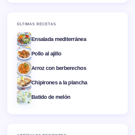
ÚLTIMAS RECETAS
Ensalada mediterránea
Pollo al ajillo
Arroz con berberechos
Chipirones a la plancha
Batido de melón