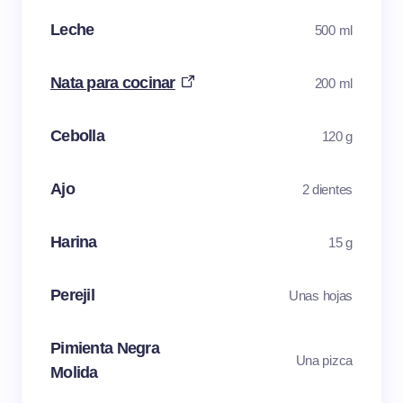
Leche
500 ml
Nata para cocinar
200 ml
Cebolla
120 g
Ajo
2 dientes
Harina
15 g
Perejil
Unas hojas
Pimienta Negra
Una pizca
Molida