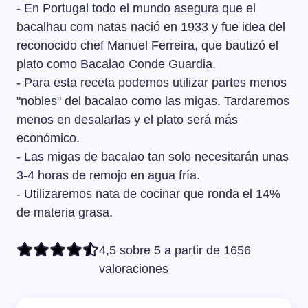
- En Portugal todo el mundo asegura que el
o 3 dedos de grosor necesitarán 2 o 3 días
respectivamente para que estén en su punto.
bacalhau com natas nació en 1933 y fue idea del
reconocido chef Manuel Ferreira, que bautizó el
plato como Bacalao Conde Guardia.
- Para esta receta podemos utilizar partes menos
"nobles" del bacalao como las migas. Tardaremos
menos en desalarlas y el plato será más
económico.
- Las migas de bacalao tan solo necesitarán unas
3-4 horas de remojo en agua fría.
- Utilizaremos nata de cocinar que ronda el 14%
de materia grasa.
4,5 sobre 5 a partir de 1656
valoraciones