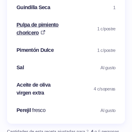
Guindilla Seca
1
Pulpa de pimiento
1 c/postre
choricero
Pimentón Dulce
1 c/postre
Sal
Al gusto
Aceite de oliva
4 c/soperas
virgen extra
Perejil
fresco
Al gusto
Cantidades de esta receta ajustadas para
2
,
4
o
6
personas.