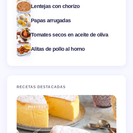
Lentejas con chorizo
Papas arrugadas
Tomates secos en aceite de oliva
Alitas de pollo al horno
RECETAS DESTACADAS
POSTRES
E