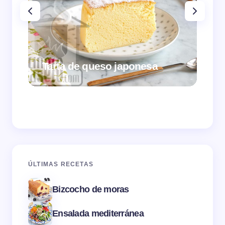
Tarta de queso japonesa
Cr
ÚLTIMAS RECETAS
Bizcocho de moras
Ensalada mediterránea