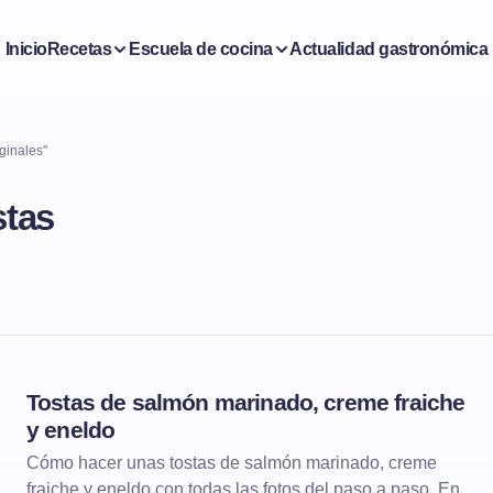
Inicio
Recetas
Escuela de cocina
Actualidad gastronómica
iginales"
stas
Tostas de salmón marinado, creme fraiche
TOSTAS
y eneldo
Cómo hacer unas tostas de salmón marinado, creme
fraiche y eneldo con todas las fotos del paso a paso. En