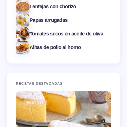
Lentejas con chorizo
Papas arrugadas
Tomates secos en aceite de oliva
Alitas de pollo al horno
RECETAS DESTACADAS
POSTRES
E