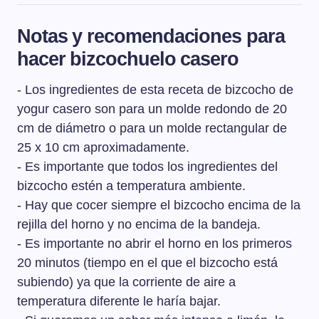
Un bizcocho casero puede durar unos 3-4 días a
temperatura ambiente siempre que esté dentro un
Notas y recomendaciones para
recipiente bien tapado y alejado de fuentes de calor. Si
hacer bizcochuelo casero
la temperatura ambiente fuese muy alta podríamos
meterlo en la nevera, igualmente dentro de un recipiente
- Los ingredientes de esta receta de bizcocho de
bien cerrado.
yogur casero son para un molde redondo de 20
cm de diámetro o para un molde rectangular de
25 x 10 cm aproximadamente.
- Es importante que todos los ingredientes del
bizcocho estén a temperatura ambiente.
- Hay que cocer siempre el bizcocho encima de la
rejilla del horno y no encima de la bandeja.
- Es importante no abrir el horno en los primeros
20 minutos (tiempo en el que el bizcocho está
subiendo) ya que la corriente de aire a
temperatura diferente le haría bajar.