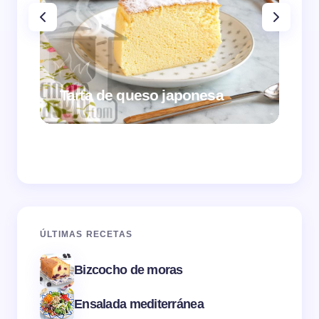
Tarta de queso japonesa
Cr
ÚLTIMAS RECETAS
Bizcocho de moras
Ensalada mediterránea