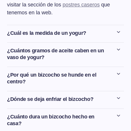
visitar la sección de los
postres caseros
que
tenemos en la web.
¿Cuál es la medida de un yogur?
La mayoría tenemos en casa los yogures de vasito de
siempre, que pesan en torno a 125 gramos.
¿Cuántos gramos de aceite caben en un
vaso de yogur?
En un vaso de yogur caben aproximadamente unos
125-130 gramos de aceite.
¿Por qué un bizcocho se hunde en el
centro?
Si el bizcocho se hunde en el centro es porque la
temperatura del horno es demasiado baja. Y al
¿Dónde se deja enfriar el bizcocho?
contrario, si un bizcocho sube mucho solo en el medio
En primer lugar dejaremos el bizcocho dentro del horno
como si fuera un volcán, es que la temperatura del
apagado unos 5-10 minutos. Después, lo sacamos del
¿Cuánto dura un bizcocho hecho en
horno es demasiado alta.
horno, lo desmoldamos y lo dejamos enfriar encima de
casa?
una rejilla y apartado de corrientes de aire.