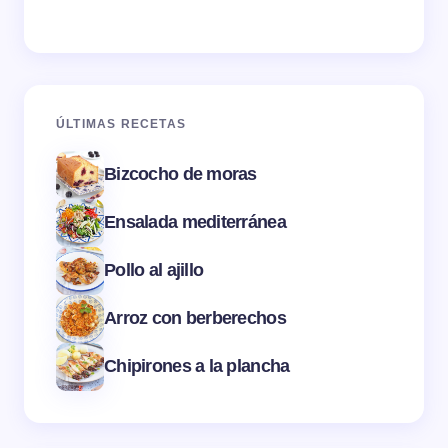
ÚLTIMAS RECETAS
Bizcocho de moras
Ensalada mediterránea
Pollo al ajillo
Arroz con berberechos
Chipirones a la plancha