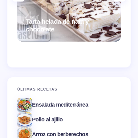
Tarta helada de nata y
chocolate
Cr
ÚLTIMAS RECETAS
Ensalada mediterránea
Pollo al ajillo
Arroz con berberechos