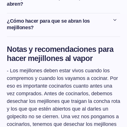
días. Otra opción para conservar los mejillones cocidos
abren?
es congelarlos.
Si después de cocinar los mejillones hay alguno que no
se abra, tenemos que tirarlo porque lo más seguro es
¿Cómo hacer para que se abran los
que esté en mal estado.
mejillones?
Para que se abran los mejillones, ponemos al fuego una
olla honda y amplia para que se puedan abrir los
Notas y recomendaciones para
mejillones fácilmente. Añadimos a la olla un poco de
hacer mejillones al vapor
vino blanco y los mejillones bien limpios. Tapamos la
olla y ponemos el fuego a una intensidad media-fuerte.
- Los mejillones deben estar vivos cuando los
Dejamos cocer durante unos 8 minutos o hasta que se
abran todos los mejillones.
compremos y cuando los vayamos a cocinar. Por
eso es importante cocinarlos cuanto antes una
vez comprados. Antes de cocinarlos, debemos
desechar los mejillones que traigan la concha rota
y los que que estén abiertos que al darles un
golpecito no se cierren. Una vez nos pongamos a
cocinarlos, tenemos que desechar los mejillones