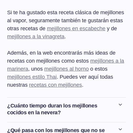
Si te ha gustado esta receta clásica de mejillones
al vapor, seguramente también te gustarán estas
otras recetas de
mejillones en escabeche
y de
mejillones a la vinagreta
.
Además, en la web encontrarás más ideas de
recetas con mejillones como estos
mejillones a la
marinera
, unos
mejillones al horno
o estos
mejillones estilo Thai
. Puedes ver aquí todas
nuestras
recetas con mejillones
.
¿Cuánto tiempo duran los mejillones
cocidos en la nevera?
Los mejillones cocidos aguantan en la nevera dentro de
un táper o un recipiente bien cerrado un máximo de dos
¿Qué pasa con los mejillones que no se