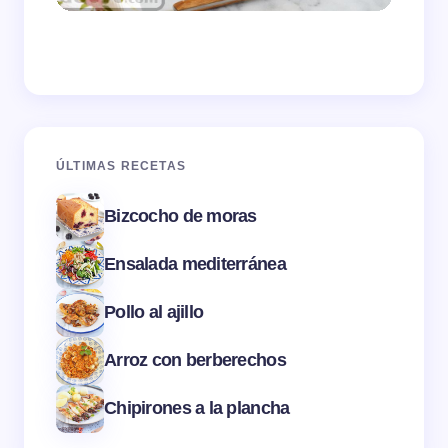
ÚLTIMAS RECETAS
Bizcocho de moras
Ensalada mediterránea
Pollo al ajillo
Arroz con berberechos
Chipirones a la plancha