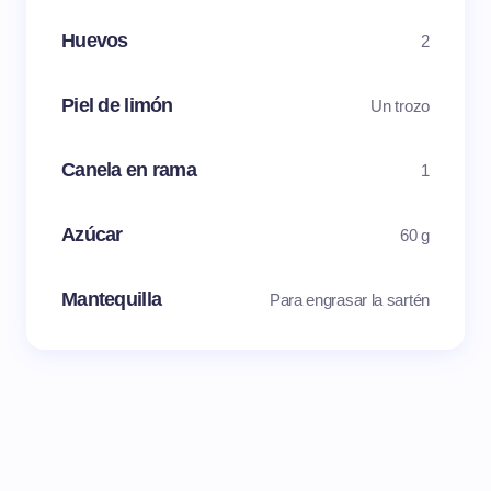
Huevos
2
Piel de limón
Un trozo
Canela en rama
1
Azúcar
60 g
Mantequilla
Para engrasar la sartén