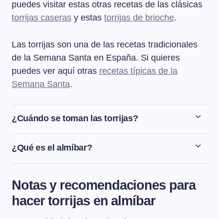
puedes visitar estas otras recetas de las clásicas
torrijas caseras
y estas
torrijas de brioche
.
Las torrijas son una de las recetas tradicionales
de la Semana Santa en España. Si quieres
puedes ver aquí otras
recetas típicas de la
Semana Santa
.
¿Cuándo se toman las torrijas?
Las torrijas se toman tradicionalmente en España
durante la Semana Santa.
¿Qué es el almíbar?
El almíbar no es más que azúcar disuelto en agua que
se lleva a ebullición y se deja cocer hasta conseguir una
Notas y recomendaciones para
textura tipo jarabe.
hacer torrijas en almíbar