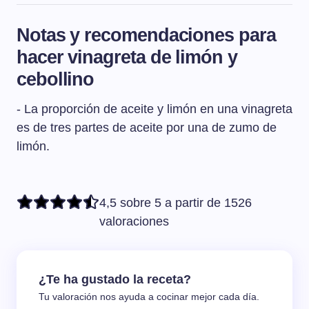
aromáticas, zumo de frutas, miel, etc.
Una vinagreta es una salsa que sirve para aliñar
meter la mezcla en un bote de cristal con tapa y agitarlo
ensaladas y realzar el sabor de sus ingredientes.
enérgicamente durante unos 10 segundos. De esta
Notas y recomendaciones para
También se puede utilizar la vinagreta para aliñar e
manera conseguiremos una emulsión perfecta.
hacer vinagreta de limón y
incluso marinar platos de pescados y mariscos.
cebollino
- La proporción de aceite y limón en una vinagreta
es de tres partes de aceite por una de zumo de
limón.
4,5 sobre 5 a partir de 1526
valoraciones
¿Te ha gustado la receta?
Tu valoración nos ayuda a cocinar mejor cada día.