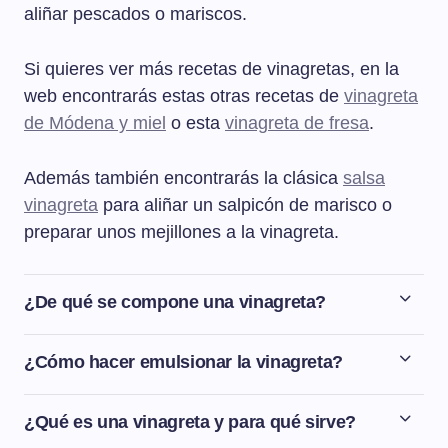
aliñar pescados o mariscos.
Si quieres ver más recetas de vinagretas, en la
web encontrarás estas otras recetas de
vinagreta
de Módena y miel
o esta
vinagreta de fresa
.
Además también encontrarás la clásica
salsa
vinagreta
para aliñar un salpicón de marisco o
preparar unos mejillones a la vinagreta.
¿De qué se compone una vinagreta?
Una vinagreta es una salsa para aliñar principalmente
ensaladas y que se compone de un elemento graso
¿Cómo hacer emulsionar la vinagreta?
(aceite de oliva), un elemento ácido (vinagre o limón),
Para hacer emulsionar la vinagreta hay que mezclar
sal y pimienta. Además de estos ingredientes base se le
bien con unas varillas hasta obtener una mezcla
¿Qué es una vinagreta y para qué sirve?
puede añadir a la vinagreta otras especias, hierbas
homogénea. Un truco para emulsionar la vinagreta es