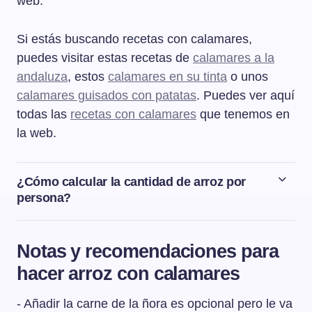
web.
Si estás buscando recetas con calamares,
puedes visitar estas recetas de
calamares a la
andaluza
, estos
calamares en su tinta
o unos
calamares guisados con patatas
. Puedes ver aquí
todas las
recetas con calamares
que tenemos en
la web.
¿Cómo calcular la cantidad de arroz por
persona?
La cantidad de arroz por persona que vamos a utilizar
va a depender del tipo de arroz que cocinemos. Si
Notas y recomendaciones para
hacemos un arroz de guarnición, tipo arroz blanco,
hacer arroz con calamares
usaremos unos 50 gramos por persona. Si hacemos un
arroz de plato principal, entonces usaremos unos 100
- Añadir la carne de la ñora es opcional pero le va
gramos por persona. Y si hacemos de postre un arroz