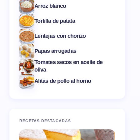
Arroz blanco
Tortilla de patata
Lentejas con chorizo
Papas arrugadas
Tomates secos en aceite de
oliva
Alitas de pollo al horno
RECETAS DESTACADAS