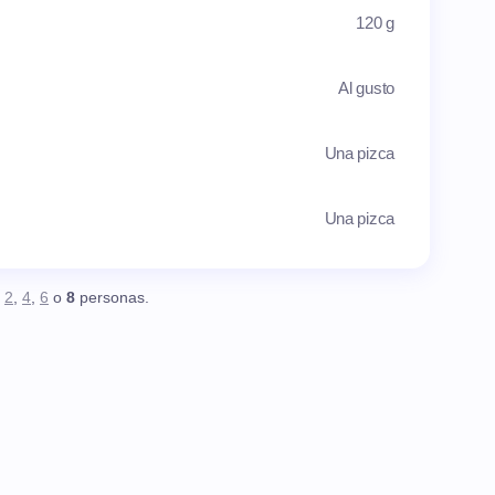
120 g
Al gusto
Una pizca
Una pizca
,
2
,
4
,
6
o
8
personas.