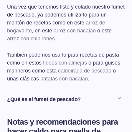
Una vez que tenemos listo y colado nuestro fumet
de pescado, ya podemos utilizarlo para un
montón de recetas como en este
arroz de
bogavante
, en este
arroz con bacalao
o este
arroz con chipirones
.
También podemos usarlo para recetas de pasta
como en estos
fideos con almejas
o para guisos
marineros como esta
caldeirada de pescado
o
unas clásicas
patatas con bacalao
.
¿Qué es el fumet de pescado?
El fumet de pescado es un caldo que se prepara con
restos de pescados y mariscos, además de con
Notas y recomendaciones para
verduras. Podría tomarse solo pero suele utilizarse para
hacer caldo para paella de
enriquecer otros platos, especialmente paellas, arroces