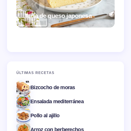
Tarta de queso japonesa
Cr
ÚLTIMAS RECETAS
Bizcocho de moras
Ensalada mediterránea
Pollo al ajillo
Arroz con berberechos