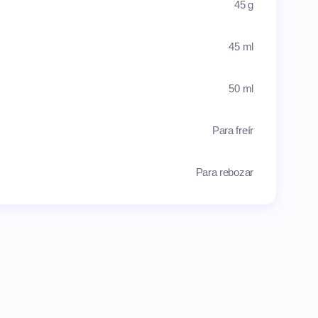
45 g
45 ml
50 ml
Para freír
Para rebozar