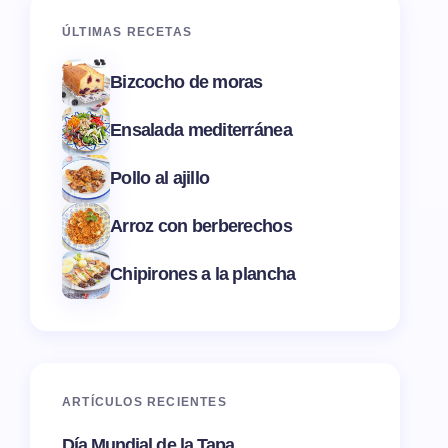
ÚLTIMAS RECETAS
Bizcocho de moras
Ensalada mediterránea
Pollo al ajillo
Arroz con berberechos
Chipirones a la plancha
ARTÍCULOS RECIENTES
Día Mundial de la Tapa