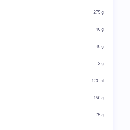
275 g
40 g
40 g
3 g
120 ml
150 g
75 g