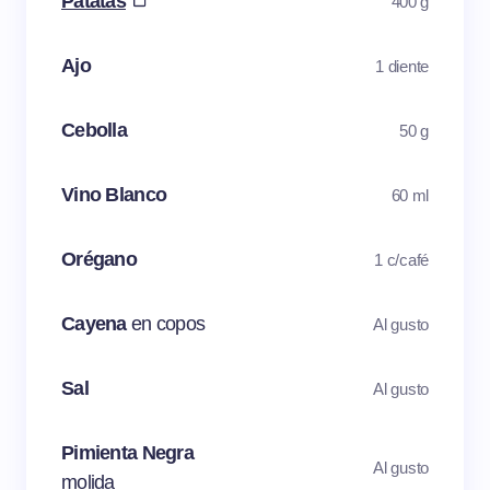
Patatas
400 g
Ajo
1 diente
Cebolla
50 g
Vino Blanco
60 ml
Orégano
1 c/café
Cayena
en copos
Al gusto
Sal
Al gusto
Pimienta Negra
Al gusto
molida