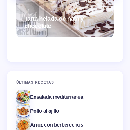
Tarta helada de nata y
chocolate
Cr
ÚLTIMAS RECETAS
Ensalada mediterránea
Pollo al ajillo
Arroz con berberechos