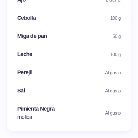
Cebolla
100 g
Miga de pan
50 g
Leche
100 g
Perejil
Al gusto
Sal
Al gusto
Pimienta Negra
Al gusto
molida