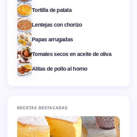
Tortilla de patata
Lentejas con chorizo
Papas arrugadas
Tomates secos en aceite de oliva
Alitas de pollo al horno
RECETAS DESTACADAS
POSTRES
E