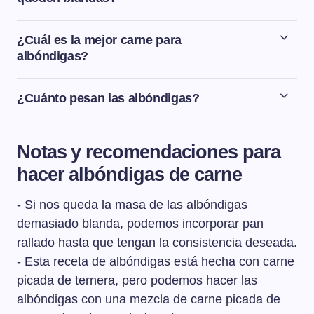
Para que nos queden unas albóndigas jugosas y
blandas incorporaremos a la masa de las albóndigas
¿Cuál es la mejor carne para
huevo batido y miga de pan remojada en leche.
albóndigas?
Para hacer albóndigas tenemos que usar carne picada.
Lo ideal es pedir en la carnicería que nos piquen la
¿Cuánto pesan las albóndigas?
carne que vayamos a usar en el momento. Para hacer
El peso de la albóndiga va a depender de lo grande que
albóndigas de ternera, una buena pieza para hacer
sea la bolita que hacemos pero podemos decir que de
albóndigas es la aguja que es una parte magra con un
Notas y recomendaciones para
media una albóndiga debería pesar unos 25 g.
poco de grasa infiltrada.
hacer albóndigas de carne
- Si nos queda la masa de las albóndigas
demasiado blanda, podemos incorporar pan
rallado hasta que tengan la consistencia deseada.
- Esta receta de albóndigas está hecha con carne
picada de ternera, pero podemos hacer las
albóndigas con una mezcla de carne picada de