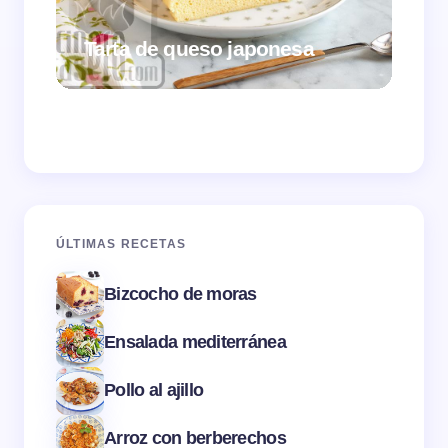
Tarta de queso japonesa
Cr
ÚLTIMAS RECETAS
Bizcocho de moras
Ensalada mediterránea
Pollo al ajillo
Arroz con berberechos