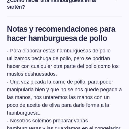
¿Cómo hacer una hamburguesa en la
sartén?
Para hacer una hamburguesa en la sartén, echaremos
un poquito de aceite de oliva y cocinaremos la
Notas y recomendaciones para
hamburguesa unos 1 ó 2 minutos por cada lado,
hacer hamburguesa de pollo
dependiendo del grosor, vigilando que no se nos
queme.
- Para elaborar estas hamburguesas de pollo
utilizamos pechuga de pollo, pero se podrían
hacer con cualquier otra parte del pollo como los
muslos deshuesados.
- Una vez picada la carne de pollo, para poder
manipularla bien y que no se nos quede pegada a
las manos, nos untaremos las manos con un
poco de aceite de oliva para darle forma a la
hamburguesa.
- Nosotros solemos preparar varias
hamburguesas y las guardamos en el congelador