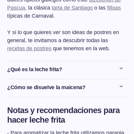
Pascua
, la clásica
tarta de Santiago
o las
filloas
típicas de Carnaval.
Y si lo que quieres ver son ideas de postres en
general, te invitamos a descubrir todas las
recetas de postres
que tenemos en la web.
¿Qué es la leche frita?
La leche frita es un postre tradicional de la cocina
española a base de harina y azúcar cocidos en leche de
¿Cómo se disuelve la maicena?
manera que se forma una masa compacta que se deja
La maicena no se disuelve bien en líquidos calientes, ya
enfriar para después rebozar y freír en aceite. Se
que se forman grumos que son muy difíciles de
termina espolvoreándose con una mezcla de azúcar y
Notas y recomendaciones para
deshacer. Por eso es importante disolver la maicena en
canela.
hacer leche frita
un líquido que esté frío.
- Para aromatizar la leche frita utilizamos naranja,