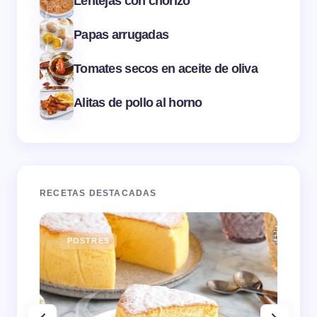
Lentejas con chorizo
Papas arrugadas
Tomates secos en aceite de oliva
Alitas de pollo al horno
RECETAS DESTACADAS
POSTRES
E