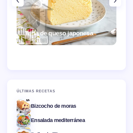
Tarta de queso japonesa
Cr
ÚLTIMAS RECETAS
Bizcocho de moras
Ensalada mediterránea