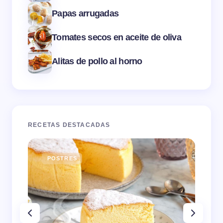
Papas arrugadas
Tomates secos en aceite de oliva
Alitas de pollo al horno
RECETAS DESTACADAS
POSTRES
E