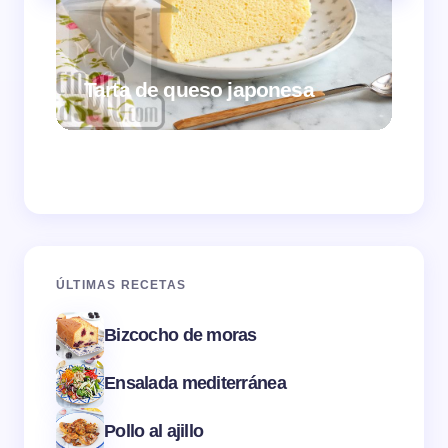
Tarta de queso japonesa
Cr
ÚLTIMAS RECETAS
Bizcocho de moras
Ensalada mediterránea
Pollo al ajillo