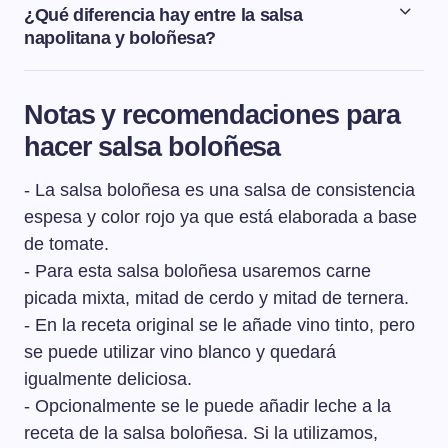
Italia. En italiano, el nombre de la salsa boloñesa es
¿Qué diferencia hay entre la salsa
ragù bolognese. Ragù viene del francés ragoût, que
napolitana y boloñesa?
significa abrir el apetito.
La principal diferencia entres la salsa napolitana y la
boloñesa es que la salsa napolitana no lleva en su
Notas y recomendaciones para
elaboración ni carne ni tocino, que sí lleva la salsa
hacer salsa boloñesa
boloñesa. Podemos decir que la salsa napolitana es
una salsa de tomate, también conocida como salsa
- La salsa boloñesa es una salsa de consistencia
marinara.
espesa y color rojo ya que está elaborada a base
de tomate.
- Para esta salsa boloñesa usaremos carne
picada mixta, mitad de cerdo y mitad de ternera.
- En la receta original se le añade vino tinto, pero
se puede utilizar vino blanco y quedará
igualmente deliciosa.
- Opcionalmente se le puede añadir leche a la
receta de la salsa boloñesa. Si la utilizamos,