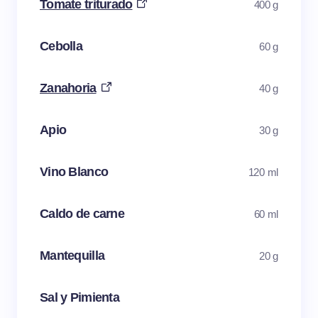
Tomate triturado
400 g
Cebolla
60 g
Zanahoria
40 g
Apio
30 g
Vino Blanco
120 ml
Caldo de carne
60 ml
Mantequilla
20 g
Sal y Pimienta