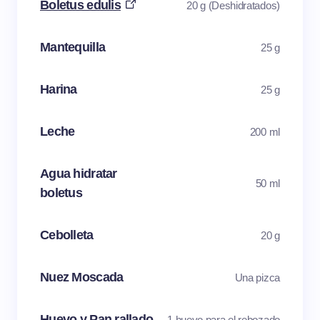
Boletus edulis
20 g (Deshidratados)
Mantequilla
25 g
Harina
25 g
Leche
200 ml
Agua hidratar
50 ml
boletus
Cebolleta
20 g
Nuez Moscada
Una pizca
Huevo y Pan rallado
1 huevo para el rebozado