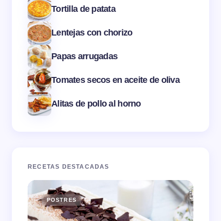
Tortilla de patata
Lentejas con chorizo
Papas arrugadas
Tomates secos en aceite de oliva
Alitas de pollo al horno
RECETAS DESTACADAS
POSTRES
E