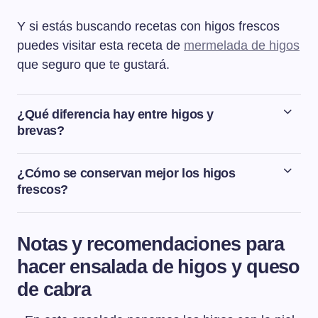
Y si estás buscando recetas con higos frescos
puedes visitar esta receta de
mermelada de higos
que seguro que te gustará.
¿Qué diferencia hay entre higos y
brevas?
Los higos son el fruto de la higuera, se recogen entre
agosto y septiembre y su color exterior es verde. Las
¿Cómo se conservan mejor los higos
brevas son higos del año anterior que no llegaron a
frescos?
madurar por el frío, se cosechan entre los meses de
Los higos frescos, si están en buen estado, se pueden
junio y julio y su color es marrón oscuro. Además del
conservar durante 1-2 días a temperatura ambiente, en
color en el sabor también tienen diferencias.
Notas y recomendaciones para
lugar fresco y apartados de la luz solar u otras fuentes
hacer ensalada de higos y queso
de calor. Pero si no se pueden garantizar estas
condiciones, lo mejor sería conservarlos en la nevera.
de cabra