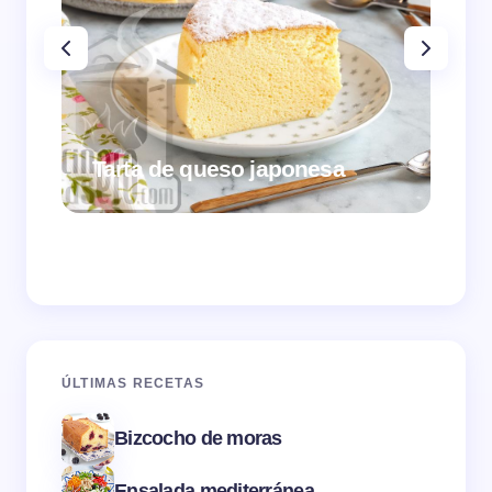
Tarta de queso japonesa
Cr
ÚLTIMAS RECETAS
Bizcocho de moras
Ensalada mediterránea