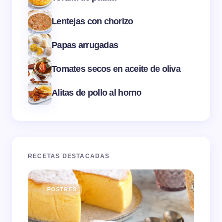
Lentejas con chorizo
Papas arrugadas
Tomates secos en aceite de oliva
Alitas de pollo al horno
RECETAS DESTACADAS
POSTRES
E