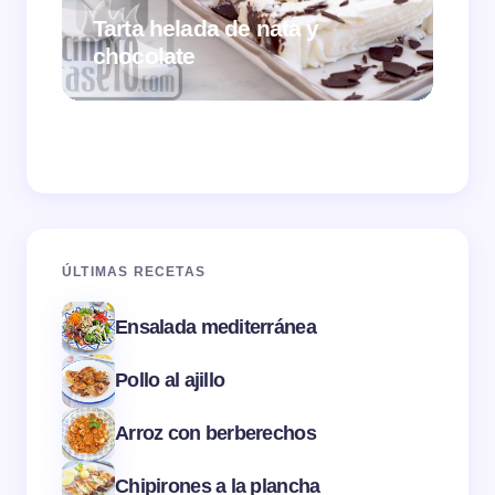
Tarta helada de nata y
chocolate
Cr
ÚLTIMAS RECETAS
Ensalada mediterránea
Pollo al ajillo
Arroz con berberechos
Chipirones a la plancha