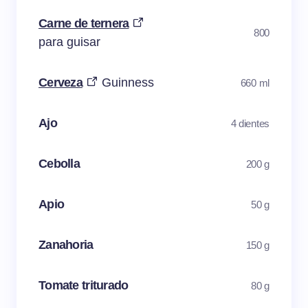
Carne de ternera
800
para guisar
Cerveza
Guinness
660 ml
Ajo
4 dientes
Cebolla
200 g
Apio
50 g
Zanahoria
150 g
Tomate triturado
80 g