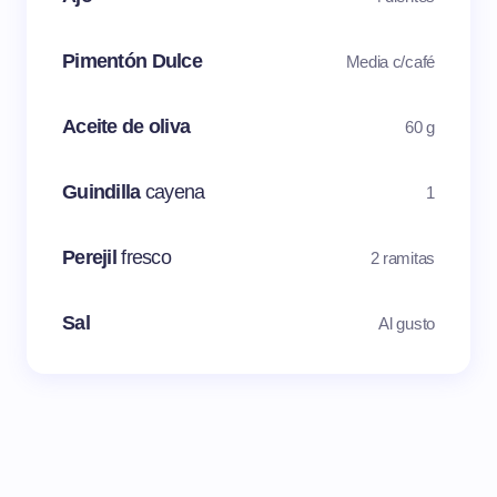
Pimentón Dulce
Media c/café
Aceite de oliva
60 g
Guindilla
cayena
1
Perejil
fresco
2 ramitas
Sal
Al gusto