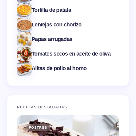
Tortilla de patata
Lentejas con chorizo
Papas arrugadas
Tomates secos en aceite de oliva
Alitas de pollo al horno
RECETAS DESTACADAS
POSTRES
E