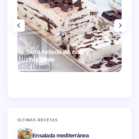
Tarta helada de nata y
chocolate
Cr
ÚLTIMAS RECETAS
Ensalada mediterránea