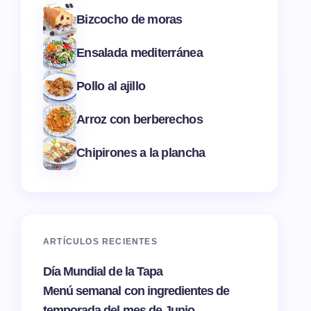
Bizcocho de moras
Ensalada mediterránea
Pollo al ajillo
Arroz con berberechos
Chipirones a la plancha
ARTÍCULOS RECIENTES
Día Mundial de la Tapa
Menú semanal con ingredientes de
temporada del mes de Junio