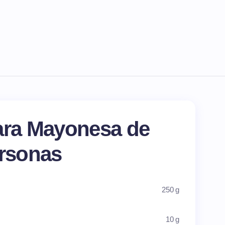
ara Mayonesa de
ersonas
250 g
10 g