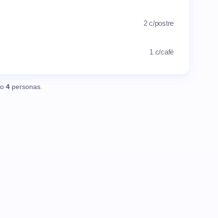
2 c/postre
1 c/café
o
4
personas.