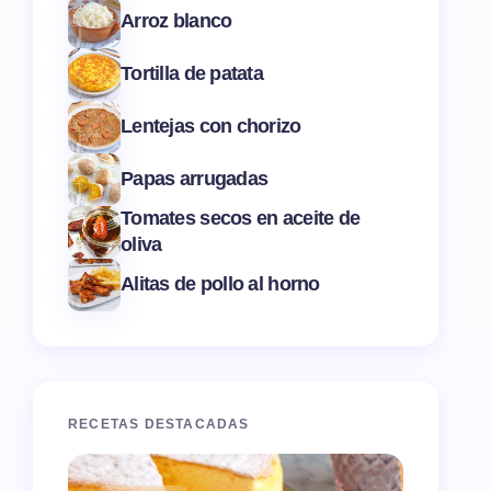
Arroz blanco
Tortilla de patata
Lentejas con chorizo
Papas arrugadas
Tomates secos en aceite de
oliva
Alitas de pollo al horno
RECETAS DESTACADAS