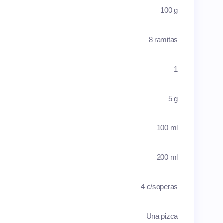
100 g
8 ramitas
1
5 g
100 ml
200 ml
4 c/soperas
Una pizca