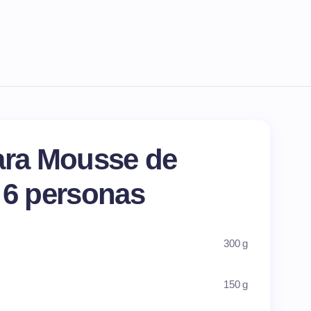
ara Mousse de
 6 personas
300 g
150 g