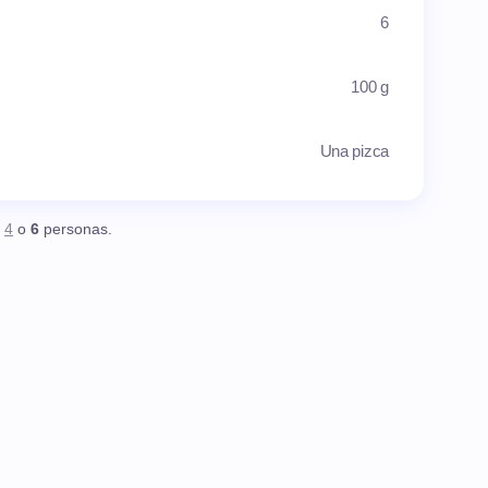
6
100 g
Una pizca
,
4
o
6
personas.