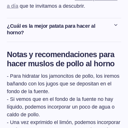
a día
que te invitamos a descubrir.
¿Cuál es la mejor patata para hacer al
horno?
Las patatas que se recomiendan para hacer asadas al
horno son las patatas más harinosas, que se quedan
Notas y recomendaciones para
blanditas pero no se deshacen, como por ejemplo las de
hacer muslos de pollo al horno
la variedad Kennebec.
- Para hidratar los jamoncitos de pollo, los iremos
bañando con los jugos que se depositan en el
fondo de la fuente.
- Si vemos que en el fondo de la fuente no hay
líquido, podemos incorporar un poco de agua o
caldo de pollo.
- Una vez exprimido el limón, podemos incorporar