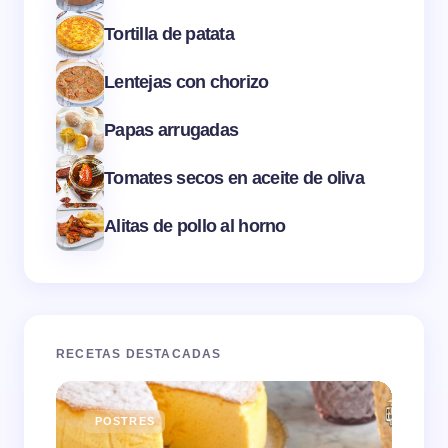
Tortilla de patata
Lentejas con chorizo
Papas arrugadas
Tomates secos en aceite de oliva
Alitas de pollo al horno
RECETAS DESTACADAS
POSTRES
E