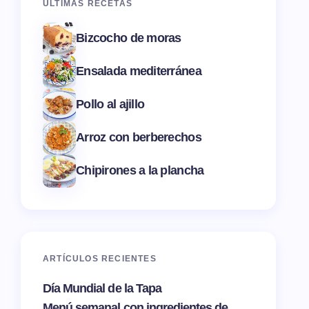
ÚLTIMAS RECETAS
Bizcocho de moras
Ensalada mediterránea
Pollo al ajillo
Arroz con berberechos
Chipirones a la plancha
ARTÍCULOS RECIENTES
Día Mundial de la Tapa
Menú semanal con ingredientes de