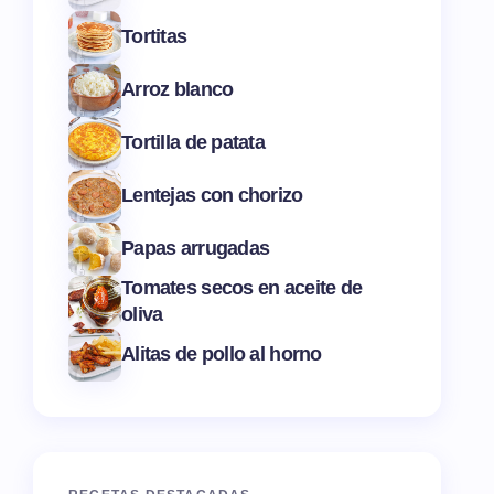
Tortitas
Arroz blanco
Tortilla de patata
Lentejas con chorizo
Papas arrugadas
Tomates secos en aceite de
oliva
Alitas de pollo al horno