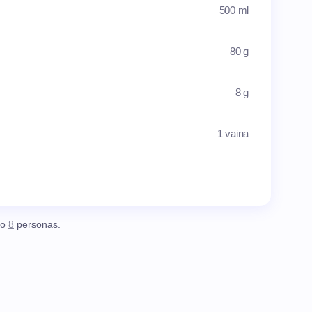
500 ml
80 g
8 g
1 vaina
o
8
personas.