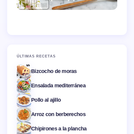
ÚLTIMAS RECETAS
Bizcocho de moras
Ensalada mediterránea
Pollo al ajillo
Arroz con berberechos
Chipirones a la plancha