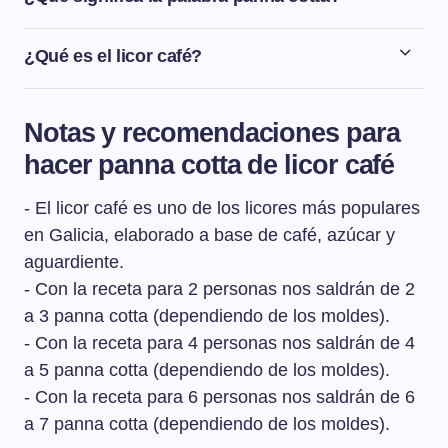
Panna cotta significa nata cocida, ya que es un postre
que se elabora a base de nata. Este postre recuerda a
¿Qué es el licor café?
un flan pero con una textura diferente, más compacta, ya
El licor café es uno de los licores más populares en
que se cuaja con gelatina.
Galicia, elaborado a base de café, azúcar y aguardiente.
Notas y recomendaciones para
hacer panna cotta de licor café
- El licor café es uno de los licores más populares
en Galicia, elaborado a base de café, azúcar y
aguardiente.
- Con la receta para 2 personas nos saldrán de 2
a 3 panna cotta (dependiendo de los moldes).
- Con la receta para 4 personas nos saldrán de 4
a 5 panna cotta (dependiendo de los moldes).
- Con la receta para 6 personas nos saldrán de 6
a 7 panna cotta (dependiendo de los moldes).