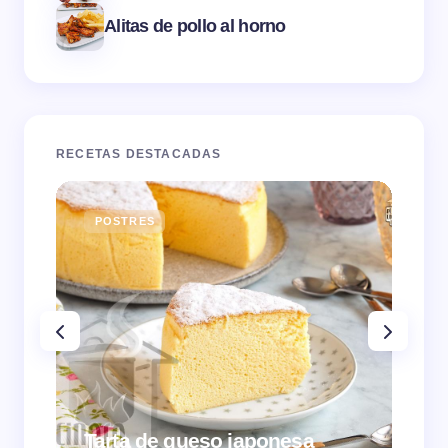
Alitas de pollo al horno
RECETAS DESTACADAS
POSTRES
E
Tarta de queso japonesa
Cr