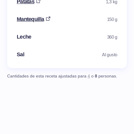
Patatas
1,3 kg
Mantequilla
150 g
Leche
360 g
Sal
Al gusto
Cantidades de esta receta ajustadas para
4
o
8
personas.