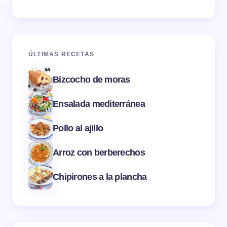
ÚLTIMAS RECETAS
Bizcocho de moras
Ensalada mediterránea
Pollo al ajillo
Arroz con berberechos
Chipirones a la plancha