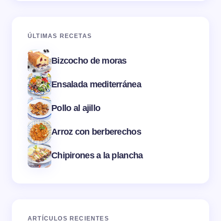
ÚLTIMAS RECETAS
Bizcocho de moras
Ensalada mediterránea
Pollo al ajillo
Arroz con berberechos
Chipirones a la plancha
ARTÍCULOS RECIENTES