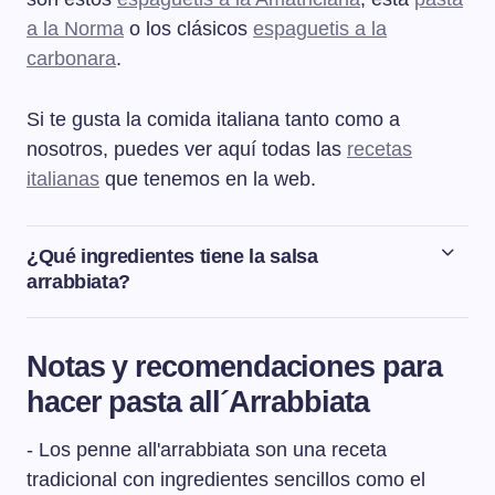
a la Norma
o los clásicos
espaguetis a la
carbonara
.
Si te gusta la comida italiana tanto como a
nosotros, puedes ver aquí todas las
recetas
italianas
que tenemos en la web.
¿Qué ingredientes tiene la salsa
arrabbiata?
La salsa arrabbiata es una salsa típica de la cocina
italiana, y más concretamente de Roma, que se hace
Notas y recomendaciones para
simplemente con ajo, guindilla, tomate y aceite de oliva.
hacer pasta all´Arrabbiata
- Los penne all'arrabbiata son una receta
tradicional con ingredientes sencillos como el