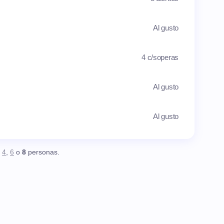
Al gusto
4 c/soperas
Al gusto
Al gusto
,
4
,
6
o
8
personas.