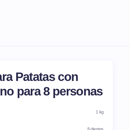
ara Patatas con
rno para 8 personas
1 kg
8 dientes