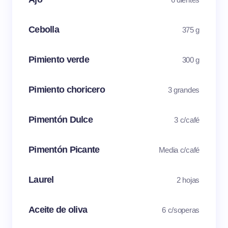
Cebolla
375 g
Pimiento verde
300 g
Pimiento choricero
3 grandes
Pimentón Dulce
3 c/café
Pimentón Picante
Media c/café
Laurel
2 hojas
Aceite de oliva
6 c/soperas