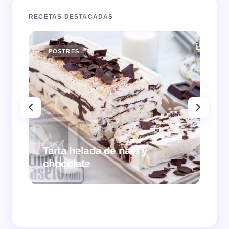
RECETAS DESTACADAS
POSTRES
E
Tarta helada de nata y
chocolate
Cr