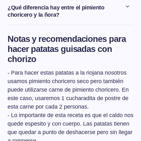
manera que arrancamos la patata en vez de darle un
¿Qué diferencia hay entre el pimiento
corte limpio. Se hace hundiendo el cuchillo en la patata
choricero y la ñora?
y sin llegar a hacer un corte limpio, tirar de la patata para
diferencia entre la ñora y el pimiento choricero es su
arrancarla. De esta manera la patata va a soltar almidón
forma: la ñora es redonda y con forma de bola y el
al cocinarse y eso va hacer engordar la salsa de un
Notas y recomendaciones para
pimiento choricero es alargado.Las ñoras se usan
guiso.
hacer patatas guisadas con
tradicionalmente en la zona de Levante y Región de
Murcia y los pimientos choriceros se usan en la zona
chorizo
norte de España.
- Para hacer estas patatas a la riojana nosotros
usamos pimiento choricero seco pero también
puede utilizarse carne de pimiento choricero. En
este caso, usaremos 1 cucharadita de postre de
esta carne por cada 2 personas.
- Lo importante de esta receta es que el caldo nos
quede espesito y con cuerpo. Las patatas tienen
que quedar a punto de deshacerse pero sin llegar
a romperse.