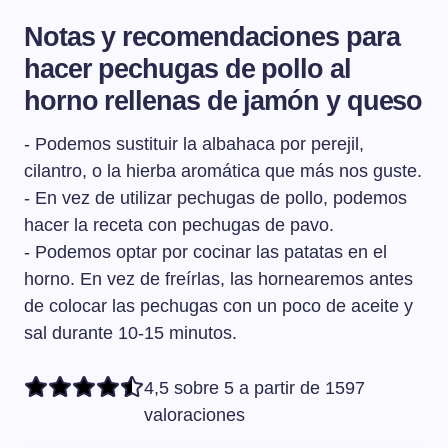
depende de si hacemos la pechuga entera o en filetes.
Notas y recomendaciones para
Si hacemos filetes de pechuga al horno en 15-20
hacer pechugas de pollo al
minutos aproximadamente estarán listos pero si
hacemos la pechuga entera necesitará unos 30-40
horno rellenas de jamón y queso
minutos aproximadamente dependiendo del tamaño.
- Podemos sustituir la albahaca por perejil,
cilantro, o la hierba aromática que más nos guste.
- En vez de utilizar pechugas de pollo, podemos
hacer la receta con pechugas de pavo.
- Podemos optar por cocinar las patatas en el
horno. En vez de freírlas, las hornearemos antes
de colocar las pechugas con un poco de aceite y
sal durante 10-15 minutos.
4,5 sobre 5 a partir de 1597
valoraciones