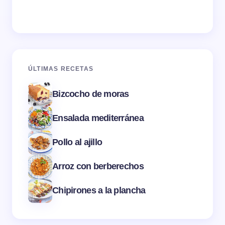
ÚLTIMAS RECETAS
Bizcocho de moras
Ensalada mediterránea
Pollo al ajillo
Arroz con berberechos
Chipirones a la plancha