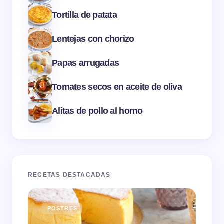
Tortilla de patata
Lentejas con chorizo
Papas arrugadas
Tomates secos en aceite de oliva
Alitas de pollo al horno
RECETAS DESTACADAS
POSTRES
E