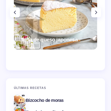
Tarta de queso japonesa
Cr
ÚLTIMAS RECETAS
Bizcocho de moras