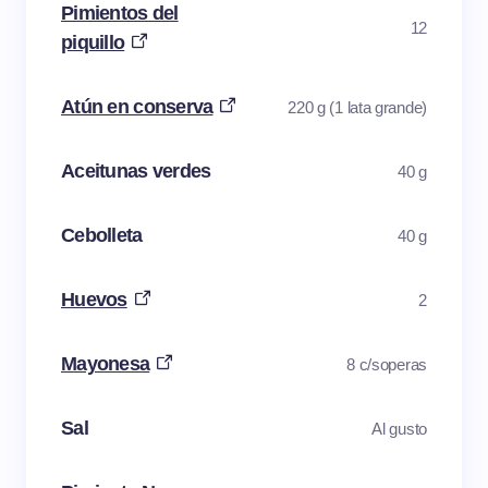
Pimientos del
12
piquillo
Atún en conserva
220 g (1 lata grande)
Aceitunas verdes
40 g
Cebolleta
40 g
Huevos
2
Mayonesa
8 c/soperas
Sal
Al gusto