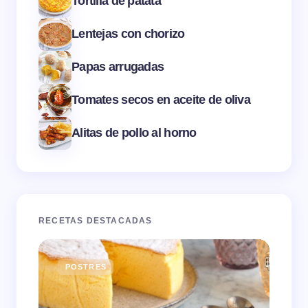
Tortilla de patata
Lentejas con chorizo
Papas arrugadas
Tomates secos en aceite de oliva
Alitas de pollo al horno
RECETAS DESTACADAS
POSTRES
E