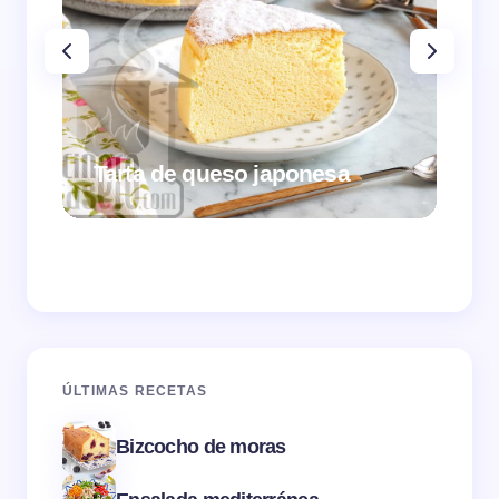
Tarta de queso japonesa
Cr
ÚLTIMAS RECETAS
Bizcocho de moras