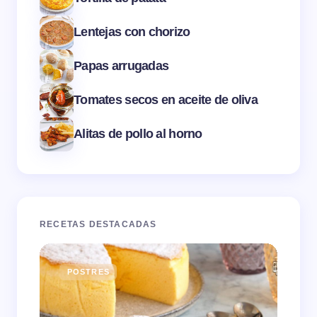
Lentejas con chorizo
Papas arrugadas
Tomates secos en aceite de oliva
Alitas de pollo al horno
RECETAS DESTACADAS
POSTRES
E