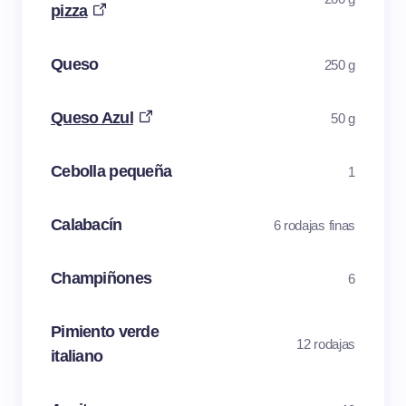
pizza
Queso
250 g
Queso Azul
50 g
Cebolla pequeña
1
Calabacín
6 rodajas finas
Champiñones
6
Pimiento verde
12 rodajas
italiano