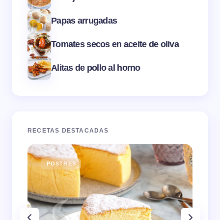
Papas arrugadas
Tomates secos en aceite de oliva
Alitas de pollo al horno
RECETAS DESTACADAS
POSTRES
E