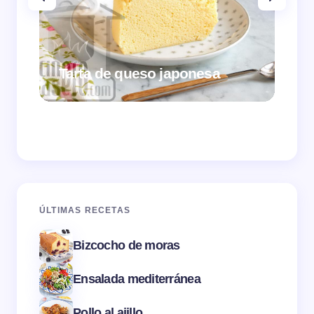
Tarta de queso japonesa
Cr
ÚLTIMAS RECETAS
Bizcocho de moras
Ensalada mediterránea
Pollo al ajillo