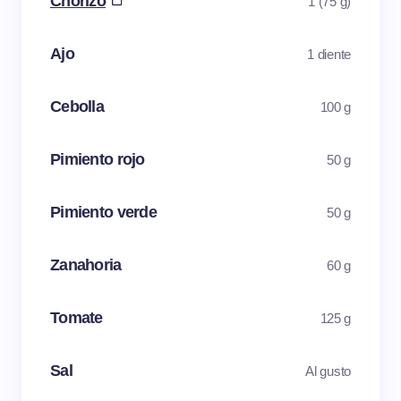
Chorizo
1 (75 g)
Ajo
1 diente
Cebolla
100 g
Pimiento rojo
50 g
Pimiento verde
50 g
Zanahoria
60 g
Tomate
125 g
Sal
Al gusto